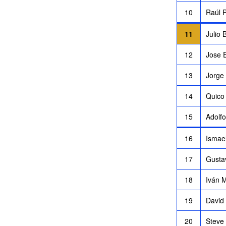
10
Raúl P
11
Julio 
12
Jose 
13
Jorge
14
Quico
15
Adolfo
16
Ismae
17
Gusta
18
Iván 
19
David
20
Steve