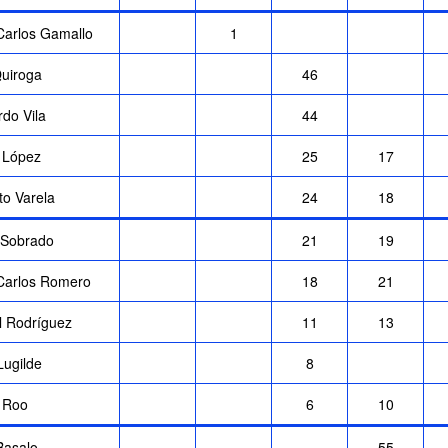
Carlos Gamallo
1
Quiroga
46
do Vila
44
 López
25
17
to Varela
24
18
 Sobrado
21
19
Carlos Romero
18
21
l Rodríguez
11
13
Lugilde
8
r Roo
6
10
Basalo
55