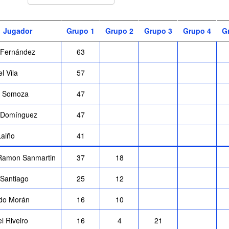
Jugador
Grupo 1
Grupo 2
Grupo 3
Grupo 4
G
 Fernández
63
l Vila
57
l Somoza
47
 Domínguez
47
Laiño
41
Ramon Sanmartin
37
18
 Santiago
25
12
do Morán
16
10
l Riveiro
16
4
21