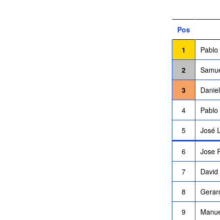
Pos
1
Pablo
2
Samue
3
Danie
4
Pablo
5
José 
6
Jose 
7
David
8
Gerar
9
Manue