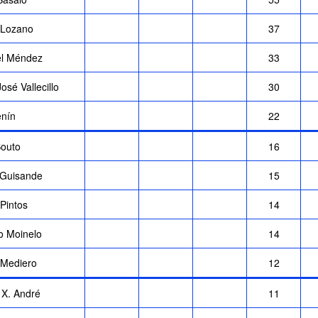
 Lozano
37
l Méndez
33
osé Vallecillo
30
enín
22
Souto
16
 Guisande
15
Pintos
14
o Moinelo
14
 Mediero
12
 X. André
11