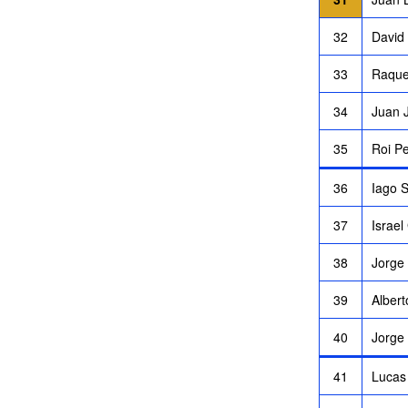
32
David
33
Raque
34
Juan J
35
Roi P
36
Iago 
37
Israel
38
Jorge 
39
Albert
40
Jorge
41
Lucas