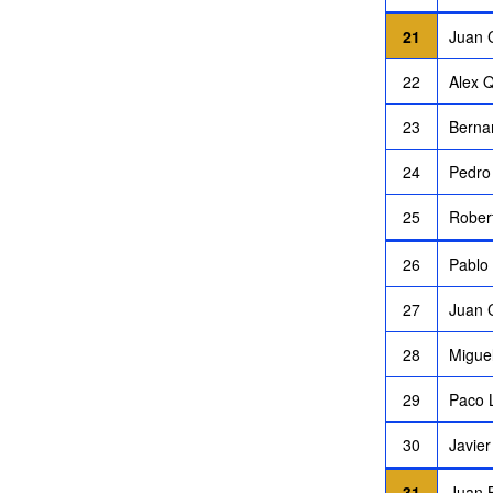
21
Juan 
22
Alex 
23
Bernar
24
Pedro
25
Rober
26
Pablo
27
Juan 
28
Migue
29
Paco 
30
Javie
31
Juan 