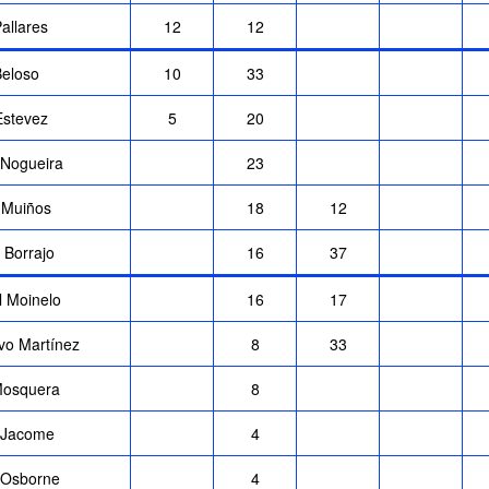
allares
12
12
Beloso
10
33
Estevez
5
20
 Nogueira
23
 Muiños
18
12
 Borrajo
16
37
l Moinelo
16
17
vo Martínez
8
33
Mosquera
8
 Jacome
4
 Osborne
4