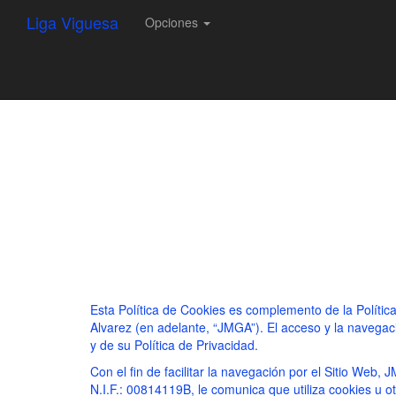
Liga Viguesa
Opciones
Esta Política de Cookies es complemento de la Política 
Alvarez (en adelante, “JMGA”). El acceso y la navegaci
y de su Política de Privacidad.
Con el fin de facilitar la navegación por el Sitio We
N.I.F.: 00814119B, le comunica que utiliza cookies u ot