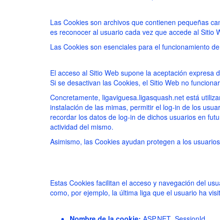
Las Cookies son archivos que contienen pequeñas canti
es reconocer al usuario cada vez que accede al Sitio 
Las Cookies son esenciales para el funcionamiento de I
El acceso al Sitio Web supone la aceptación expresa de 
Si se desactivan las Cookies, el Sitio Web no funciona
Concretamente, ligaviguesa.ligasquash.net está utilizan
instalación de las mimas, permitir el log-in de los u
recordar los datos de log-in de dichos usuarios en fut
actividad del mismo.
Asimismo, las Cookies ayudan protegen a los usuarios
Estas Cookies facilitan el acceso y navegación del usua
como, por ejemplo, la última liga que el usuario ha visi
Nombre de la cookie:
ASP.NET_SessionId